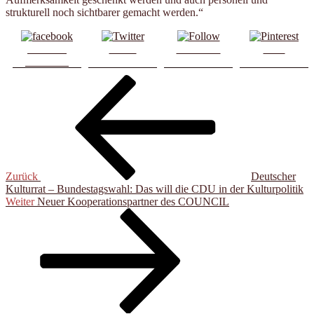
strukturell noch sichtbarer gemacht werden.“
Share on
Tweet
Follow us
Save
Facebook
Beitragsnavigation
Vorheriger
Beitrag
Zurück
Deutscher
Kulturrat – Bundestagswahl: Das will die CDU in der Kulturpolitik
Nächster
Weiter
Neuer Kooperationspartner des COUNCIL
Beitrag