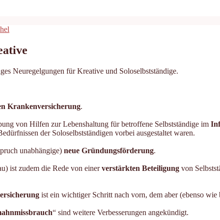
hel
eative
iges Neuregelgungen für Kreative und Soloselbstständige.
hen Krankenversicherung
.
bung von Hilfen zur Lebenshaltung für betroffene Selbstständige im
In
edürfnissen der Soloselbstständigen vorbei ausgestaltet waren.
nspruch unabhängige)
neue Gründungsförderung
.
bau) ist zudem die Rede von einer
verstärkten Beteiligung
von Selbstst
versicherung
ist ein wichtiger Schritt nach vorn, dem aber (ebenso wi
ahnmissbrauch
“ sind weitere Verbesserungen angekündigt.