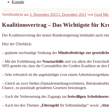
Kontakt
Veröffentlicht am
3. Dezember 2021
3. Dezember 2021
von
Gerd Mic
Koalitionsvertrag – Das Wichtigste für Kr
Der Koalitionsvertrag der neuen Bundesregierung beinhaltet auch ein
Hier der Überblick:
– geplante nochmalige Senkung der
Mindestbeiträge zur gesetzlic
– Mit der Fortführung der
Neustarthilfe
und vor allem der Festschrei
SPD gesteht ein, dass die Coronahilfen der Großen Koalition an den B
– Sehr erfreulich ist die angekündigte (von einem Arbeitslosengelda
– Gleich an zwei Stellen (Statusfeststellungsverfahren, Bürokratieab
Chance, zu praxisnah gestalteten Gesetzen beizutragen.
– Auch die Verbesserung des Zugangs zur
freiwilligen Arbeitslosen
– Auch bei den Themen „
Elterngeld
für Selbstständige“ sowie „
Abm