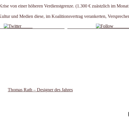
rise von einer höheren Verdienstgrenze. (1.300 € zuästzlich im Monat au
 Kultur und Medien diese, im Koalitionsvertrag verankerten, Versprech
Tweet
Follow 
Thomas Rath – Designer des Jahres